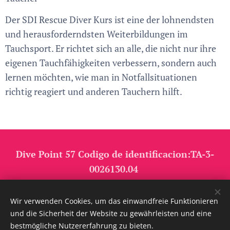
Der SDI Rescue Diver Kurs ist eine der lohnendsten
und herausforderndsten Weiterbildungen im
Tauchsport. Er richtet sich an alle, die nicht nur ihre
eigenen Tauchfähigkeiten verbessern, sondern auch
lernen möchten, wie man in Notfallsituationen
richtig reagiert und anderen Tauchern hilft.
Dive Point 57 Codigo de identificacion:TA-3-
0026130.04
Bildrechte: Alle Bilder auf dieser Webseite sind Eigentum von Dive
Wir verwenden Cookies, um das einwandfreie Funktionieren
Point 57 bzw. wurden mit Genehmigung von SDI TDI verwendet
und die Sicherheit der Website zu gewährleisten und eine
Cookies
bestmögliche Nutzererfahrung zu bieten.