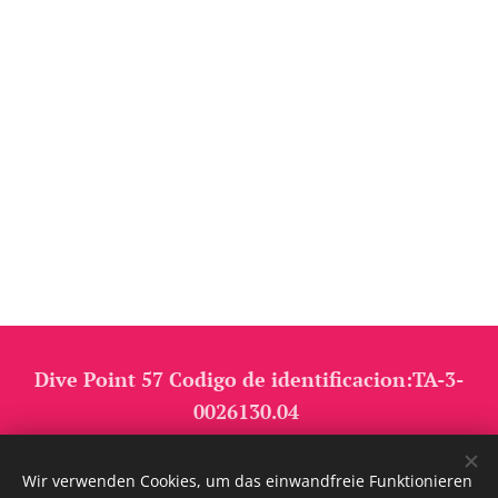
Dive Point 57 Codigo de identificacion:TA-3-
0026130.04
Bildrechte: Alle Bilder auf dieser Webseite sind Eigentum von Dive
Wir verwenden Cookies, um das einwandfreie Funktionieren
Point 57 bzw. wurden mit Genehmigung von SDI TDI verwendet